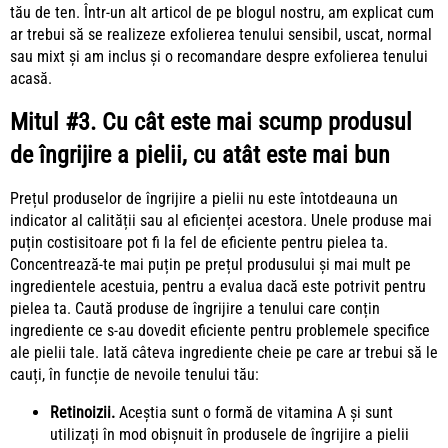
tău de ten. Într-un alt
articol
de pe blogul nostru, am explicat cum
ar trebui să se realizeze exfolierea tenului sensibil, uscat, normal
sau mixt și am inclus și o recomandare despre exfolierea tenului
acasă.
Mitul #3. Cu cât este mai scump produsul
de îngrijire a pielii, cu atât este mai bun
Prețul produselor de îngrijire a pielii nu este întotdeauna un
indicator al calității sau al eficienței acestora. Unele produse mai
puțin costisitoare pot fi la fel de eficiente pentru pielea ta.
Concentrează-te mai puțin pe prețul produsului și mai mult pe
ingredientele acestuia, pentru a evalua dacă este potrivit pentru
pielea ta. Caută produse de îngrijire a tenului care conțin
ingrediente ce s-au dovedit eficiente pentru problemele specifice
ale pielii tale. Iată câteva ingrediente cheie pe care ar trebui să le
cauți, în funcție de nevoile tenului tău:
Retinoizii.
Aceștia sunt o formă de vitamina A și sunt
utilizați în mod obișnuit în produsele de îngrijire a pielii