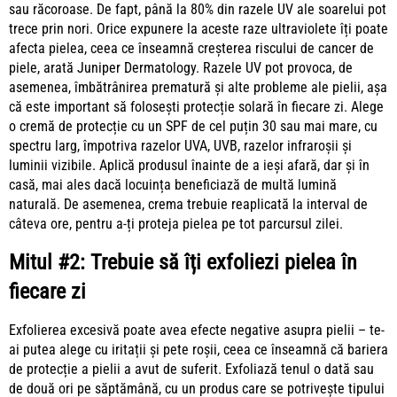
sau răcoroase. De fapt, până la 80% din razele UV ale soarelui pot
trece prin nori. Orice expunere la aceste raze ultraviolete îți poate
afecta pielea, ceea ce înseamnă creșterea riscului de cancer de
piele, arată
Juniper Dermatology
. Razele UV pot provoca, de
asemenea, îmbătrânirea prematură și alte probleme ale pielii, așa
că este important să folosești protecție solară în fiecare zi. Alege
o cremă de protecție cu un SPF de cel puțin 30 sau mai mare, cu
spectru larg, împotriva razelor UVA, UVB, razelor infraroșii și
luminii vizibile. Aplică produsul înainte de a ieși afară, dar și în
casă, mai ales dacă locuința beneficiază de multă lumină
naturală. De asemenea, crema trebuie reaplicată la interval de
câteva ore, pentru a-ți proteja pielea pe tot parcursul zilei.
Mitul #2:
Trebuie să îți exfoliezi pielea în
fiecare zi
Exfolierea excesivă poate avea efecte negative asupra pielii – te-
ai putea alege cu iritații și pete roșii, ceea ce înseamnă că bariera
de protecție a pielii a avut de suferit. Exfoliază tenul o dată sau
de două ori pe săptămână, cu un produs care se potrivește tipului