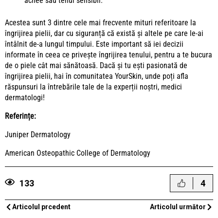
acnee sau tenul sensibil.
Acestea sunt 3 dintre cele mai frecvente mituri referitoare la
îngrijirea pielii, dar cu siguranță că există și altele pe care le-ai
întâlnit de-a lungul timpului. Este important să iei decizii
informate în ceea ce privește îngrijirea tenului, pentru a te bucura
de o piele cât mai sănătoasă. Dacă și tu ești pasionată de
îngrijirea pielii, hai în
comunitatea YourSkin,
unde poți afla
răspunsuri la întrebările tale de la experții noștri, medici
dermatologi!
Referințe:
Juniper Dermatology
American Osteopathic College of Dermatology
133
4
Articolul prcedent
Articolul următor