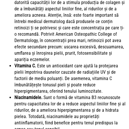
datorită capacității lor de a stimula producția de colagen și
de a îmbunătăți aspectul liniilor fine, al ridurilor și de a
ameliora acneea. Atenție, însă: este foarte important să
întrebi medicul dermatolog dacă produsele ce conțin
retinoizi ți se potrivesc și care este concentrația pe care ți-
o recomandă. Potrivit
American Osteopathic College of
Dermatology
, în concentrații prea mari, retinoizii pot avea
efecte secundare precum: uscarea excesivă, descuamarea,
umflarea și înroșirea pielii, prurit, fotosensibilitate și
apariția eczemelor.
Vitamina C.
Este un antioxidant care ajută la protejarea
pielii împotriva daunelor cauzate de radiațiile UV și de
factorii de mediu poluanți. De asemenea, vitamina C
îmbunătățește tonusul pieli și poate reduce
hiperpigmentarea, oferind tenului luminozitate.
Niacinamidele.
Sunt o formă de vitamina B3 recunoscute
pentru capacitatea lor de a reduce aspectul liniilor fine și al
ridurilor, de a ameliora hiperpigmentarea și de a hidrata
pielea. Totodată, niacinamidele au proprietăți
antiinflamatorii, fiind benefice pentru tenul predispus la