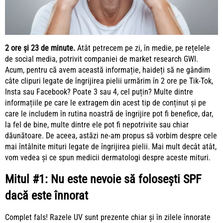
2 ore și 23 de minute.
Atât petrecem pe zi, în medie, pe rețelele
de social media, potrivit companiei de market research GWI.
Acum, pentru că avem această informație, haideți să ne gândim
câte clipuri legate de îngrijirea pielii urmărim în 2 ore pe Tik-Tok,
Insta sau Facebook? Poate 3 sau 4, cel puțin? Multe dintre
informațiile pe care le extragem din acest tip de conținut și pe
care le includem în rutina noastră de îngrijire pot fi benefice, dar,
la fel de bine, multe dintre ele pot fi nepotrivite sau chiar
dăunătoare. De aceea, astăzi ne-am propus să vorbim despre cele
mai întâlnite mituri legate de îngrijirea pielii. Mai mult decât atât,
vom vedea și ce spun medicii dermatologi despre aceste mituri.
Mitul #1: Nu este nevoie să folosești SPF
dacă este înnorat
Complet fals! Razele UV sunt prezente chiar și în zilele înnorate