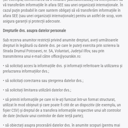
vă transferăm informațiile în afara SEE sau unei organizații internaționale. În
cazul puțin probabil în care suntem obligați să vă transferăm informațiile în
afara SEE (sau unei organizații internaționale) pentru un astfel de scop, vom
asigura garanții și protecții adecvate.
Drepturile dvs. asupra datelor personale
Sub rezerva anumitor restricții privind anumite drepturi, aveți următoarele
drepturi în legătură cu datele dvs. pe care le puteți exercita prin scrierea la
Strada Drumul Potcoavei, nr. 5A, Voluntari, Județul Ilfov, sau prin
transmiterea unui e-mail către office@yourskin.ro:
• să solicitați acces la informațiile dvs. și informații referitoare la utilizarea și
prelucrarea informațiilor dvs.;
• să solicitați corectarea sau ștergerea datelor dvs.;
• să solicitați limitarea utilizării datelor dvs.;
• să primiti informațiile pe care ni le-ați furnizat într-un format structurat,
utilizat în mod obișnuit și care poate fi citit de un dispozitiv (de exemplu, un
fișier CSV) și dreptul de a transfera informațiile respective unui alt controlor
de date (inclusiv unui controlor de date terță parte);
• să obiectați asupra procesării datelor dvs. în anumite scopuri (pentru mai