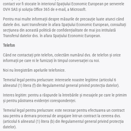
contact vor fi stocate în interiorul Spațiului Economic European pe serverele
OVH SAS și soluția Office 365 de e-mail, a Microsoft.
Pentru mai multe informații despre măsurile de precauție luate atunci când
datele dvs. sunt transferate în afara Spațiului Economic European, consultați
secțiunea din această politică de confidențialitate de mai jos intitulată
Transferul datelor dvs. în afara Spațiului Economic European.
Telefon
Când ne contactați prin telefon, colectăm numărul dvs. de telefon și orice
informații pe care ni le furnizați în timpul conversației cu noi.
Noi nu înregistrăm apelurile telefonice.
Temeiul legal pentru prelucrare: interesele noastre legitime (articolul 6
alineatul (1) litera (f) din Regulamentul general privind protecția datelor).
Interes legitim: pentru a răspunde la întrebările și mesajele pe care le primim
și pentru păstrarea evidenței corespondenței.
Temeiul legal pentru prelucrare: este necesar pentru efectuarea un contract
sau pentru a demara procesul de angajare într-un contract la cererea dvs.
(articolul 6 alineatul (1) litera (b) din Regulamentul general privind protecția
datelor).