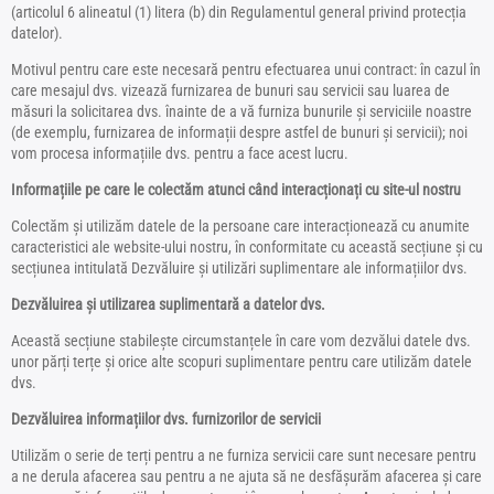
(articolul 6 alineatul (1) litera (b) din Regulamentul general privind protecția
datelor).
Motivul pentru care este necesară pentru efectuarea unui contract: în cazul în
care mesajul dvs. vizează furnizarea de bunuri sau servicii sau luarea de
măsuri la solicitarea dvs. înainte de a vă furniza bunurile și serviciile noastre
(de exemplu, furnizarea de informații despre astfel de bunuri și servicii); noi
vom procesa informațiile dvs. pentru a face acest lucru.
Informațiile pe care le colectăm atunci când interacționați cu site-ul nostru
Colectăm și utilizăm datele de la persoane care interacționează cu anumite
caracteristici ale website-ului nostru, în conformitate cu această secțiune și cu
secțiunea intitulată Dezvăluire și utilizări suplimentare ale informațiilor dvs.
Dezvăluirea și utilizarea suplimentară a datelor dvs.
Această secțiune stabilește circumstanțele în care vom dezvălui datele dvs.
unor părți terțe și orice alte scopuri suplimentare pentru care utilizăm datele
dvs.
Dezvăluirea informațiilor dvs. furnizorilor de servicii
Utilizăm o serie de terți pentru a ne furniza servicii care sunt necesare pentru
a ne derula afacerea sau pentru a ne ajuta să ne desfășurăm afacerea și care