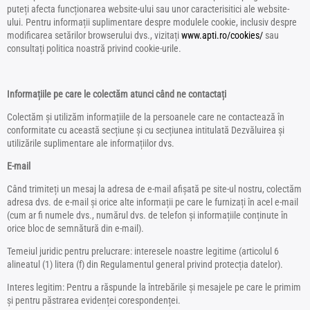
puteți afecta funcționarea website-ului sau unor caracterisitici ale website-
ului. Pentru informații suplimentare despre modulele cookie, inclusiv despre
modificarea setărilor browserului dvs., vizitați
www.apti.ro/cookies/
sau
consultați politica noastră privind cookie-urile.
Informațiile pe care le colectăm atunci când ne contactați
Colectăm și utilizăm informațiile de la persoanele care ne contactează în
conformitate cu această secțiune și cu secțiunea intitulată Dezvăluirea și
utilizările suplimentare ale informațiilor dvs.
E-mail
Când trimiteți un mesaj la adresa de e-mail afișată pe site-ul nostru, colectăm
adresa dvs. de e-mail și orice alte informații pe care le furnizați în acel e-mail
(cum ar fi numele dvs., numărul dvs. de telefon și informațiile conținute în
orice bloc de semnătură din e-mail).
Temeiul juridic pentru prelucrare: interesele noastre legitime (articolul 6
alineatul (1) litera (f) din Regulamentul general privind protecția datelor).
Interes legitim: Pentru a răspunde la întrebările și mesajele pe care le primim
și pentru păstrarea evidenței corespondenței.