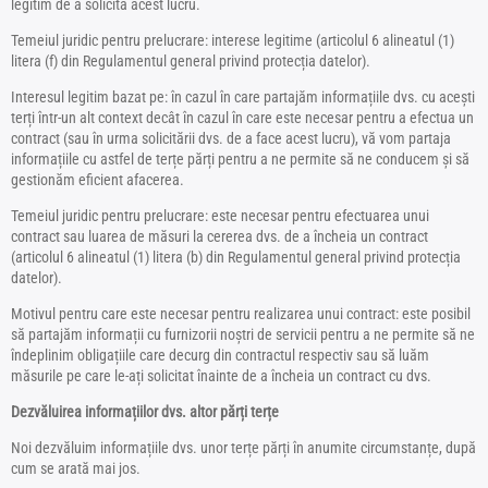
legitim de a solicita acest lucru.
Temeiul juridic pentru prelucrare: interese legitime (articolul 6 alineatul (1)
litera (f) din Regulamentul general privind protecția datelor).
Interesul legitim bazat pe: în cazul în care partajăm informațiile dvs. cu acești
terți într-un alt context decât în cazul în care este necesar pentru a efectua un
contract (sau în urma solicitării dvs. de a face acest lucru), vă vom partaja
informațiile cu astfel de terțe părți pentru a ne permite să ne conducem și să
gestionăm eficient afacerea.
Temeiul juridic pentru prelucrare: este necesar pentru efectuarea unui
contract sau luarea de măsuri la cererea dvs. de a încheia un contract
(articolul 6 alineatul (1) litera (b) din Regulamentul general privind protecția
datelor).
Motivul pentru care este necesar pentru realizarea unui contract: este posibil
să partajăm informații cu furnizorii noștri de servicii pentru a ne permite să ne
îndeplinim obligațiile care decurg din contractul respectiv sau să luăm
măsurile pe care le-ați solicitat înainte de a încheia un contract cu dvs.
Dezvăluirea informațiilor dvs. altor părți terțe
Noi dezvăluim informațiile dvs. unor terțe părți în anumite circumstanțe, după
cum se arată mai jos.