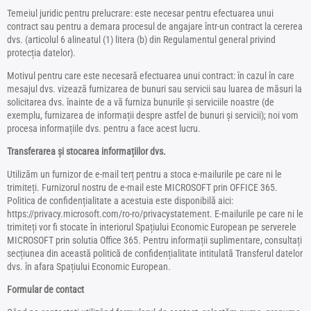
Temeiul juridic pentru prelucrare: este necesar pentru efectuarea unui
contract sau pentru a demara procesul de angajare într-un contract la cererea
dvs. (articolul 6 alineatul (1) litera (b) din Regulamentul general privind
protecția datelor).
Motivul pentru care este necesară efectuarea unui contract: în cazul în care
mesajul dvs. vizează furnizarea de bunuri sau servicii sau luarea de măsuri la
solicitarea dvs. înainte de a vă furniza bunurile și serviciile noastre (de
exemplu, furnizarea de informații despre astfel de bunuri și servicii); noi vom
procesa informațiile dvs. pentru a face acest lucru.
Transferarea și stocarea informațiilor dvs.
Utilizăm un furnizor de e-mail terț pentru a stoca e-mailurile pe care ni le
trimiteți. Furnizorul nostru de e-mail este MICROSOFT prin OFFICE 365.
Politica de confidențialitate a acestuia este disponibilă aici:
https://privacy.microsoft.com/ro-ro/privacystatement. E-mailurile pe care ni le
trimiteți vor fi stocate în interiorul Spațiului Economic European pe serverele
MICROSOFT prin solutia Office 365. Pentru informații suplimentare, consultați
secțiunea din această politică de confidențialitate intitulată Transferul datelor
dvs. în afara Spațiului Economic European.
Formular de contact