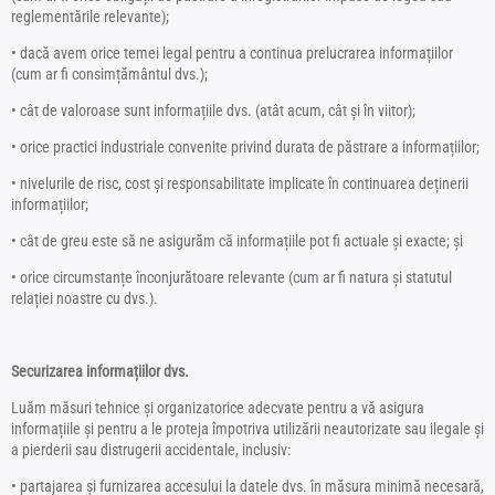
reglementările relevante);
• dacă avem orice temei legal pentru a continua prelucrarea informațiilor
(cum ar fi consimțământul dvs.);
• cât de valoroase sunt informațiile dvs. (atât acum, cât și în viitor);
• orice practici industriale convenite privind durata de păstrare a informațiilor;
• nivelurile de risc, cost și responsabilitate implicate în continuarea deținerii
informațiilor;
• cât de greu este să ne asigurăm că informațiile pot fi actuale și exacte; și
• orice circumstanțe înconjurătoare relevante (cum ar fi natura și statutul
relației noastre cu dvs.).
Securizarea informațiilor dvs.
Luăm măsuri tehnice și organizatorice adecvate pentru a vă asigura
informațiile și pentru a le proteja împotriva utilizării neautorizate sau ilegale și
a pierderii sau distrugerii accidentale, inclusiv:
• partajarea și furnizarea accesului la datele dvs. în măsura minimă necesară,