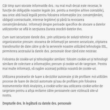
Cât timp sunt stocate informatiile dvs.: nu mai mult decat este necesar, în
funcție de obligațiile noastre legale (ex. pentru a menține arhive contabile),
sau orice altă bază legală pentru folosirea informațiilor (ex: consimțământ,
obligații contractuale, interese legitime) și până la revocarea
consimțământului. Informații despre perioade specifice de stocare a datelor
utilizatorilor se află în secțiunea Durata stocării datelor dvs.
Cum sunt securizate datele dvs.: prin utilizarea de soluții tehnice și
organizatorice precum: stocarea de informații pe servere securizate, criptarea
transferurilor de date către și de la serverele noastre utilizând tehnologia SSL,
permiterea accesului la datele dvs. personale doar când este necesar.
Folosirea de cookie-uri și tehnologiilor similare: folosim cookie-uri și tehnologii
similare de colectare a informațiilor, precum și cookie-uri de targetare. Pentru
mai multe informații, vă rugăm accesați politica noastră de cookie-uri.
Utilizarea proceselor de luare a deciziilor automate și de profilare: noi utilizăm
procese de luare de decizii automate și/sau de profilare prin folosirea
instrumentelor Web Analytics, a cookie-urilor sau utilizarea cookie-urilor de
targetare pentru a afișa reclame către persoanele care vizitează site-ul
nostru.
Drepturile dvs. în legătură cu datele dvs. personale