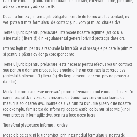
Când ne contactați utilizând formularul de contact, colectăm nume, prenume,
adresa de e-mail, adresa de IP.
Dacă nu furnizați informațiile obligatorii cerute de formularul de contact, nu
veți putea trimite formularul de contact și nu vom primi solicitarea dvs.
Temeiul juridic pentru prelucrare: interesele noastre legitime (articolul 6
alineatul (1) litera (f) din Regulamentul general privind protecția datelor).
Interes legitim: pentru a răspunde la întrebările și mesajele pe care le primim
și pentru a păstra evidența corespondenței.
Temeiul juridic pentru prelucrare: este necesar pentru efectuarea un contract
sau pentru a demara procesul de angajare într-un contract la cererea dvs.
(articolul 6 alineatul (1) litera (b) din Regulamentul general privind protecția
datelor).
Motivul pentru care este necesară pentru efectuarea unui contract: în cazul în
care mesajul dvs. vizează furnizarea de bunuri sau servicii sau luarea de
măsuri la solicitarea dvs. înainte de a vă furniza bunurile și serviciile noastre
(de exemplu, furnizarea de informații despre astfel de bunuri și servicii); noi
vom procesa informațiile dvs. pentru a face acest lucru.
Transferul și stocarea informațiilor dvs.
Mesajele pe care ni le transmiteți prin intermediul formularului nostru de