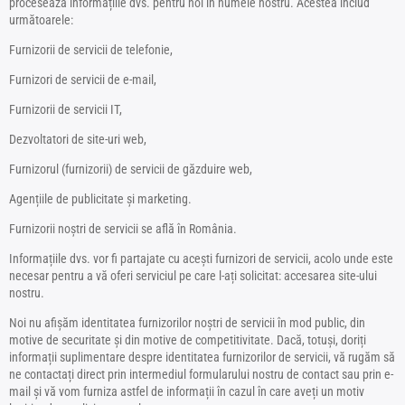
procesează informațiile dvs. pentru noi în numele nostru. Acestea includ
următoarele:
Furnizorii de servicii de telefonie,
Furnizori de servicii de e-mail,
Furnizorii de servicii IT,
Dezvoltatori de site-uri web,
Furnizorul (furnizorii) de servicii de găzduire web,
Agențiile de publicitate și marketing.
Furnizorii noștri de servicii se află în România.
Informațiile dvs. vor fi partajate cu acești furnizori de servicii, acolo unde este
necesar pentru a vă oferi serviciul pe care l-ați solicitat: accesarea site-ului
nostru.
Noi nu afișăm identitatea furnizorilor noștri de servicii în mod public, din
motive de securitate și din motive de competitivitate. Dacă, totuși, doriți
informații suplimentare despre identitatea furnizorilor de servicii, vă rugăm să
ne contactați direct prin intermediul formularului nostru de contact sau prin e-
mail și vă vom furniza astfel de informații în cazul în care aveți un motiv