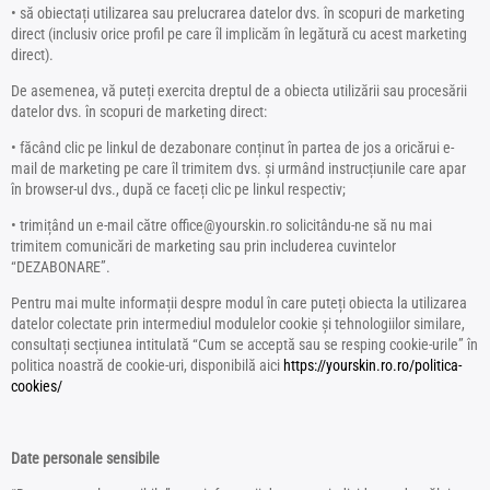
• să obiectați utilizarea sau prelucrarea datelor dvs. în scopuri de marketing
direct (inclusiv orice profil pe care îl implicăm în legătură cu acest marketing
direct).
De asemenea, vă puteți exercita dreptul de a obiecta utilizării sau procesării
datelor dvs. în scopuri de marketing direct:
• făcând clic pe linkul de dezabonare conținut în partea de jos a oricărui e-
mail de marketing pe care îl trimitem dvs. și urmând instrucțiunile care apar
în browser-ul dvs., după ce faceți clic pe linkul respectiv;
• trimițând un e-mail către office@yourskin.ro solicitându-ne să nu mai
trimitem comunicări de marketing sau prin includerea cuvintelor
“DEZABONARE”.
Pentru mai multe informații despre modul în care puteți obiecta la utilizarea
datelor colectate prin intermediul modulelor cookie și tehnologiilor similare,
consultați secțiunea intitulată “Cum se acceptă sau se resping cookie-urile” în
politica noastră de cookie-uri, disponibilă aici
https://yourskin.ro.ro/politica-
cookies/
Date personale sensibile