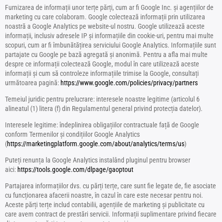
Furnizarea de informații unor terțe părți, cum ar fi Google Inc. și agențiilor de
marketing cu care colaboram. Google colectează informații prin utilizarea
noastră a Google Analytics pe website-ul nostru. Google utilizează aceste
informații, inclusiv adresele IP și informațiile din cookie-uri, pentru mai multe
scopuri, cum ar fi îmbunătățirea serviciului Google Analytics. Informațiile sunt
partajate cu Google pe bază agregată și anonimă. Pentru a afla mai multe
despre ce informații colectează Google, modul în care utilizează aceste
informații și cum să controleze informațiile trimise la Google, consultați
următoarea pagină:
https://www.google.com/policies/privacy/partners
Temeiul juridic pentru prelucrare: interesele noastre legitime (articolul 6
alineatul (1) litera (f) din Regulamentul general privind protecția datelor).
Interesele legitime: îndeplinirea obligațiilor contractuale față de Google
conform Termenilor și condițiilor Google Analytics
(
https://marketingplatform.google.com/about/analytics/terms/us
)
Puteți renunța la Google Analytics instalând pluginul pentru browser
aici:
https://tools.google.com/dlpage/gaoptout
Partajarea informațiilor dvs. cu părți terțe, care sunt fie legate de, fie asociate
cu funcționarea afacerii noastre, în cazul în care este necesar pentru noi.
Aceste părți terțe includ contabilii, agențiile de marketing și publicitate cu
care avem contract de prestări servicii. Informații suplimentare privind fiecare