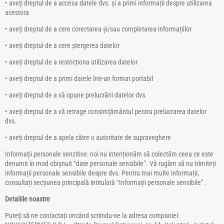
• aveți dreptul de a accesa datele dvs. și a primi informații despre utilizarea
acestora
• aveți dreptul de a cere corectarea și/sau completarea informațiilor
• aveți dreptul de a cere ștergerea datelor
• aveți dreptul de a restricționa utilizarea datelor
• aveți dreptul de a primi datele într-un format portabil
• aveți dreptul de a vă opune prelucrării datelor dvs.
• aveți dreptul de a vă retrage consimțământul pentru prelucrarea datelor
dvs.
• aveți dreptul de a apela către o autoritate de supraveghere
Informații personale senzitive: noi nu intenționăm să colectăm ceea ce este
denumit în mod obișnuit “date personale sensibile”. Vă rugăm să nu trimiteți
informații personale sensibile despre dvs. Pentru mai multe informații,
consultați secțiunea principală intitulată “Informații personale sensibile”.
Detaliile noastre
Puteți să ne contactați oricând scriindu-ne la adresa companiei: