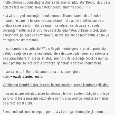
multe informații, consultați secțiunea de mai jos intitulată “Dreptul dvs. de a
obiecta față de prelucrarea datelor pentru anumite scopuri”); și
• să vă retrageți consimțământul pentru utilizarea datelor dvs. în orice
moment în care ne bazăm pe consimțământul dvs. de a utiliza sau de a
prelucra aceste informații. Vă rugăm să rețineți că, dacă vă retrageți
consimțământul, acest lucru nu va afecta legalitatea utilizării și prelucrării
datelor dvs. pe baza consimțământului dvs. înainte de momentul la care vă
retrageți consimțământul.
În conformitate cu articolul 77 din Regulamentul general privind protecția
datelor, aveți, de asemenea, dreptul de a depune o plângere la o autoritate
de supraveghere, în special în statul membru de reședință, locul de muncă
sau o presupusă încălcare a protecției generale a datelor Regulament.
În acest scop, în România, autoritatea de supraveghere
este:
www.dataprotection.ro
Verificarea identității dvs. în cazul în care solicitați acces la informațiile dvs.
În cazul în care solicitați acces la informațiile dvs., suntem obligați prin lege
să folosim toate măsurile rezonabile pentru a vă verifica identitatea înainte
de a face acest lucru.
Aceste măsuri sunt concepute pentru a vă proteja informațiile și pentru a