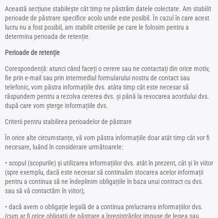
Această secțiune stabilește cât timp ne păstrăm datele colectate. Am stabilit
perioade de păstrare specifice acolo unde este posibil. În cazul în care acest
lucru nu a fost posibil, am stabilit criteriile pe care le folosim pentru a
determina perioada de retenție.
Perioade de retenție
Corespondență: atunci când faceți o cerere sau ne contactați din orice motiv,
fie prin e-mail sau prin intermediul formularului nostru de contact sau
telefonic, vom păstra informațiile dvs. atâta timp cât este necesar să
răspundem pentru a rezolva cererea dvs. și până la revocarea acordului dvs.
după care vom șterge informațiile dvs.
Criterii pentru stabilirea perioadelor de păstrare
În orice alte circumstanțe, vă vom păstra informațiile doar atât timp cât vor fi
necesare, luând în considerare următoarele:
• scopul (scopurile) și utilizarea informațiilor dvs. atât în ​​prezent, cât și în viitor
(spre exemplu, dacă este necesar să continuăm stocarea acelor informații
pentru a continua să ne îndeplinim obligațiile în baza unui contract cu dvs.
sau să vă contactăm în viitor);
• dacă avem o obligație legală de a continua prelucrarea informațiilor dvs.
(cum ar fi orice obligații de păstrare a înregistrărilor impuse de legea sau