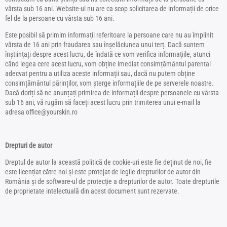
vârsta sub 16 ani. Website-ul nu are ca scop solicitarea de informații de orice
fel de la persoane cu vârsta sub 16 ani.
Este posibil să primim informații referitoare la persoane care nu au împlinit
vârsta de 16 ani prin fraudarea sau înșelăciunea unui terț. Dacă suntem
înștiințați despre acest lucru, de îndată ce vom verifica informațiile, atunci
când legea cere acest lucru, vom obține imediat consimțământul parental
adecvat pentru a utiliza aceste informații sau, dacă nu putem obține
consimțământul părinților, vom șterge informațiile de pe serverele noastre.
Dacă doriți să ne anunțați primirea de informații despre persoanele cu vârsta
sub 16 ani, vă rugăm să faceți acest lucru prin trimiterea unui e-mail la
adresa office@yourskin.ro
Drepturi de autor
Dreptul de autor la această politică de cookie-uri este fie deținut de noi, fie
este licențiat către noi și este protejat de legile drepturilor de autor din
România și de software-ul de protecție a drepturilor de autor. Toate drepturile
de proprietate intelectuală din acest document sunt rezervate.