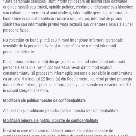
“Date personale sensibile” sunt informații despre un individ care dezvăluie
originea rasială sau etnică, opiniile politice, credințele religioase sau filosofice
sau calitatea de membru al unui sindicat, informațiile genetice, informațiile
biometrice în scopul identificării unice a unui individ, informațiile privind
sănătatea sau informațiile privind viața sexuală sau orientarea sexuală a unei
persoane fizice.
Nu colectăm cu bună știință sau în mod intenționat informații personale
sensibile de la persoane fizice și trebuie să nu ne trimiteți informații
personale delicate.
Dacă, totuși, ne transmiteți din greșeală sau în mod intenționat informații
personale sensibile, veți fi considerat că ne-ați dat în mod explicit
consimțământul să procesăm informațiile personale sensibile în conformitate
cu articolul 9 alineatul (2) litera (a) din Regulamentul general privind protecția
datelor. Vom folosi și procesa informațiile dvs. personale cu caracter sensibil
în scopul ștergerii acestora.
Modificări ale politicii noastre de confidențialitate
Actualizăm și modificăm periodic politica noastră de confidențialitate.
Modificări minore ale politicii noastre de confidențialitate
În cazul în care efectuăm modificări minore ale politicii noastre de