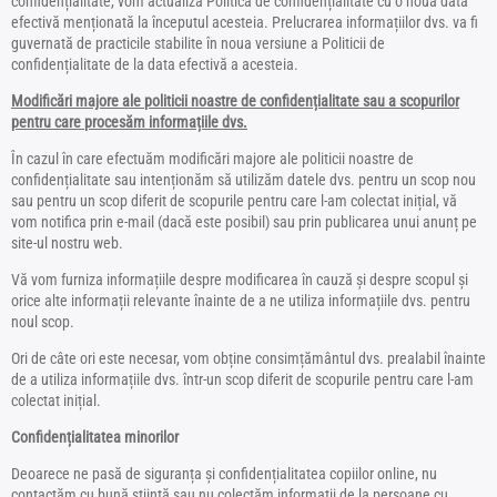
confidențialitate, vom actualiza Politica de confidențialitate cu o nouă dată
efectivă menționată la începutul acesteia. Prelucrarea informațiilor dvs. va fi
guvernată de practicile stabilite în noua versiune a Politicii de
confidențialitate de la data efectivă a acesteia.
Modificări majore ale politicii noastre de confidențialitate sau a scopurilor
pentru care procesăm informațiile dvs.
În cazul în care efectuăm modificări majore ale politicii noastre de
confidențialitate sau intenționăm să utilizăm datele dvs. pentru un scop nou
sau pentru un scop diferit de scopurile pentru care l-am colectat inițial, vă
vom notifica prin e-mail (dacă este posibil) sau prin publicarea unui anunț pe
site-ul nostru web.
Vă vom furniza informațiile despre modificarea în cauză și despre scopul și
orice alte informații relevante înainte de a ne utiliza informațiile dvs. pentru
noul scop.
Ori de câte ori este necesar, vom obține consimțământul dvs. prealabil înainte
de a utiliza informațiile dvs. într-un scop diferit de scopurile pentru care l-am
colectat inițial.
Confidențialitatea minorilor
Deoarece ne pasă de siguranța și confidențialitatea copiilor online, nu
contactăm cu bună știință sau nu colectăm informații de la persoane cu