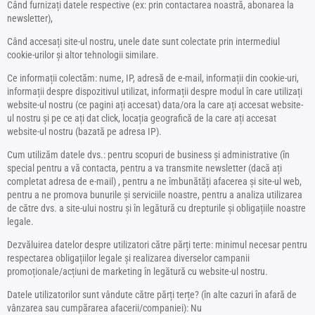
Când furnizați datele respective (ex: prin contactarea noastră, abonarea la
newsletter),
Când accesați site-ul nostru, unele date sunt colectate prin intermediul
cookie-urilor și altor tehnologii similare.
Ce informații colectăm: nume, IP, adresă de e-mail, informații din cookie-uri,
informații despre dispozitivul utilizat, informații despre modul în care utilizați
website-ul nostru (ce pagini ați accesat) data/ora la care ați accesat website-
ul nostru și pe ce ați dat click, locația geografică de la care ați accesat
website-ul nostru (bazată pe adresa IP).
Cum utilizăm datele dvs.: pentru scopuri de business și administrative (în
special pentru a vă contacta, pentru a va transmite newsletter (dacă ați
completat adresa de e-mail) , pentru a ne îmbunătăți afacerea și site-ul web,
pentru a ne promova bunurile și serviciile noastre, pentru a analiza utilizarea
de către dvs. a site-ului nostru și în legătură cu drepturile și obligațiile noastre
legale.
Dezvăluirea datelor despre utilizatori către părți terte: minimul necesar pentru
respectarea obligațiilor legale și realizarea diverselor campanii
promoționale/acțiuni de marketing în legătură cu website-ul nostru.
Datele utilizatorilor sunt vândute către părți terțe? (în alte cazuri în afară de
vânzarea sau cumpărarea afacerii/companiei): Nu