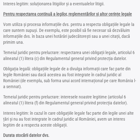
Interes legitim: soluționarea litigiilor și a eventualelor litigii.
Pentru respectarea continuă a legilor, reglementărilor și altor cerințe legale
Vom utiliza și procesa informațiile dvs. pentru a respecta obligațiile legale la
care suntem supuși. De exemplu, este posibil să fie necesar să dezvăluim
informațiile dvs. în baza unei hotărâri judecătorești sau a unei citații, dacă
primim una.
Temeiul juridic pentru prelucrare: respectarea unei obligații legale, articolul 6
alineatul (1) litera (c) din Regulamentul general privind protecția datelor.
Obligația legală: obligațiile legale de a divulga informații care fac parte din
legile României sau dacă acestea au fost integrate în cadrul juridic al
României (de exemplu, sub forma unui acord internațional pe care România l-
a semnat).
Temeiul juridic pentru prelucrare: interesele noastre legitime (articolul 6
alineatul (1) litera (f) din Regulamentul general privind protecția datelor).
Interes legitim: în cazul în care obligațiile legale fac parte din legile unei alte
țări și nu au fost integrate în cadrul juridic al României, avem un interes
legitim de a respecta aceste obligații.
Durata stocării datelor dvs.