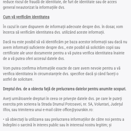
reduce riscul de fraudă de identitate, de furt de identitate sau de acces
general neautorizat la informațiile dvs.
Cum vă verificăm identitatea
În cazul în care dispunem de informații adecvate despre dvs. în dosar, vom
încerca să verificăm identitatea dvs. utilizând aceste informații.
Dacă nu este posibil să vă identificăm pe baza acestor informații sau dacă nu
avem informații suficiente despre dvs., este posibil să solicităm copii sau
certificate ale unor documente pentru a vă putea verifica identitatea înainte
de a vă putea oferi accesul datele dvs.
Vom putea confirma informațiile exacte de care avem nevoie pentru a vă
verifica identitatea în circumstanțele dvs. specifice dacă și când faceți o
astfel de solicitare.
Dreptul dvs. de a obiecta față de prelucrarea datelor pentru anumite scopuri.
Aveți următoarele drepturi în ceea ce privește datele dvs. pe care le puteți
exercita prin scrierea la Strada Drumul Potcoavei, nr. 5A, Voluntari, Județul
Ilfov, sau trimiterea unui e-mail către office@yourskin.ro:
• să obiectați la utilizarea sau prelucrarea informațiilor de către noi pentru a
îndeplini o sarcină în interes public sau în interesul nostru legitim; și