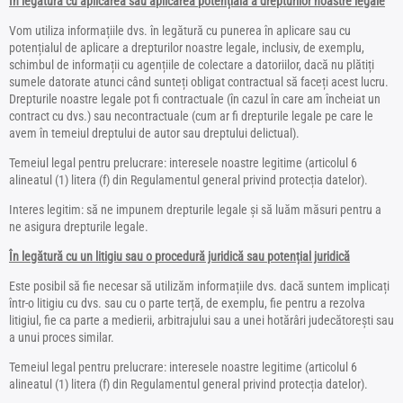
În legătură cu aplicarea sau aplicarea potențială a drepturilor noastre legale
Vom utiliza informațiile dvs. în legătură cu punerea în aplicare sau cu
potențialul de aplicare a drepturilor noastre legale, inclusiv, de exemplu,
schimbul de informații cu agențiile de colectare a datoriilor, dacă nu plătiți
sumele datorate atunci când sunteți obligat contractual să faceți acest lucru.
Drepturile noastre legale pot fi contractuale (în cazul în care am încheiat un
contract cu dvs.) sau necontractuale (cum ar fi drepturile legale pe care le
avem în temeiul dreptului de autor sau dreptului delictual).
Temeiul legal pentru prelucrare: interesele noastre legitime (articolul 6
alineatul (1) litera (f) din Regulamentul general privind protecția datelor).
Interes legitim: să ne impunem drepturile legale și să luăm măsuri pentru a
ne asigura drepturile legale.
În legătură cu un litigiu sau o procedură juridică sau potențial juridică
Este posibil să fie necesar să utilizăm informațiile dvs. dacă suntem implicați
într-o litigiu cu dvs. sau cu o parte terță, de exemplu, fie pentru a rezolva
litigiul, fie ca parte a medierii, arbitrajului sau a unei hotărâri judecătorești sau
a unui proces similar.
Temeiul legal pentru prelucrare: interesele noastre legitime (articolul 6
alineatul (1) litera (f) din Regulamentul general privind protecția datelor).