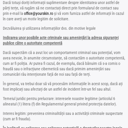
Dacă totuși doriți informații suplimentare despre identitatea unor astfel de
părți terțe, vă rugăm să ne contactați direct prin formularul de contact sau
prin e-mail la
office@yourskin.ro
și vă vom furniza astfel de informații în cazul
în care aveți un motiv legitim de solicitare.
Dezvăluirea și utilizarea informațiilor dvs. din motive legale
Indicarea unor posibile acte criminale sau amenințări la adresa siguranței
publice către o autoritate competentă
Dacă supectăm că a avut loc un comportament criminal sau potențial, vom
avea nevoie, în anumite circumstanțe, să contactăm o autoritate competentă,
cum ar fi poliția. Ar putea fi cazul, de exemplu, dacă bănuim că s-a comis o
fraudă sau o infracțiune cibernetică sau dacă primim amenințări sau
comunicări rău intenționate față de noi sau față de terți.
În general, va trebui doar să vă procesăm informațiile în acest scop, dacă ați
fost implicați sau afectați de un astfel de incident într-un fel sau altul.
Temeiul juridic pentru prelucrare: interesele noastre legitime (articolul 6
alineatul (1) litera (f) din Regulamentul general privind protecția datelor).
Interes legitim: prevenirea criminalității sau a activității criminale suspectate
(cum ar fi frauda).