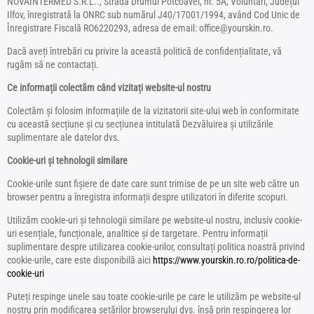
NOVAINTERMED S.R.L.., Strada Drumul Potcoavei, nr. 5A, Voluntari, Județul
Ilfov, înregistrată la ONRC sub numărul J40/17001/1994, având Cod Unic de
Înregistrare Fiscală RO6220293, adresa de email: office@yourskin.ro.
Dacă aveți întrebări cu privire la această politică de confidențialitate, vă
rugăm să ne contactați.
Ce informații colectăm când vizitați website-ul nostru
Colectăm și folosim informațiile de la vizitatorii site-ului web în conformitate
cu această secțiune și cu secțiunea intitulată Dezvăluirea și utilizările
suplimentare ale datelor dvs.
Cookie-uri și tehnologii similare
Cookie-urile sunt fișiere de date care sunt trimise de pe un site web către un
browser pentru a înregistra informații despre utilizatori în diferite scopuri.
Utilizăm cookie-uri și tehnologii similare pe website-ul nostru, inclusiv cookie-
uri esențiale, funcționale, analitice și de targetare. Pentru informații
suplimentare despre utilizarea cookie-urilor, consultați politica noastră privind
cookie-urile, care este disponibilă aici
https://www.yourskin.ro.ro/politica-de-
cookie-uri
Puteți respinge unele sau toate cookie-urile pe care le utilizăm pe website-ul
nostru prin modificarea setărilor browserului dvs. însă prin respingerea lor