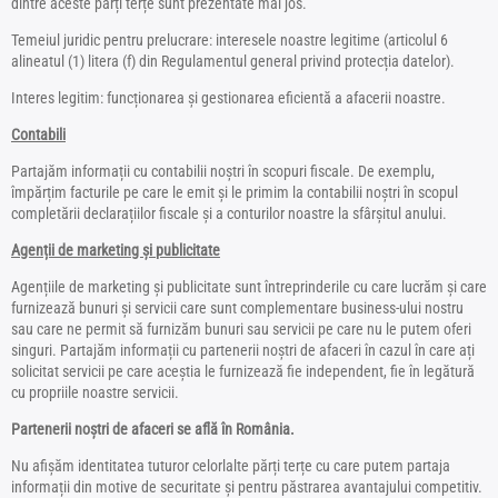
dintre aceste părți terțe sunt prezentate mai jos.
Temeiul juridic pentru prelucrare: interesele noastre legitime (articolul 6
alineatul (1) litera (f) din Regulamentul general privind protecția datelor).
Interes legitim: funcționarea și gestionarea eficientă a afacerii noastre.
Contabili
Partajăm informații cu contabilii noștri în scopuri fiscale. De exemplu,
împărțim facturile pe care le emit și le primim la contabilii noștri în scopul
completării declarațiilor fiscale și a conturilor noastre la sfârșitul anului.
Agenții de marketing și publicitate
Agențiile de marketing și publicitate sunt întreprinderile cu care lucrăm și care
furnizează bunuri și servicii care sunt complementare business-ului nostru
sau care ne permit să furnizăm bunuri sau servicii pe care nu le putem oferi
singuri. Partajăm informații cu partenerii noștri de afaceri în cazul în care ați
solicitat servicii pe care aceștia le furnizează fie independent, fie în legătură
cu propriile noastre servicii.
Partenerii noștri de afaceri se află în România.
Nu afișăm identitatea tuturor celorlalte părți terțe cu care putem partaja
informații din motive de securitate și pentru păstrarea avantajului competitiv.