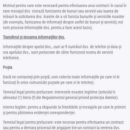
Motivul pentru care este necesară pentru efectuarea unui contract: în cazul în
care mesajul dvs. vizează furnizarea de bunuri sau servicii sau luarea de
măsuri la solicitarea dvs. înainte de a vă furniza bunurile și serviciile noastre
(de exemplu, furnizarea de informații despre astfel de bunuri și servicii); noi
vom procesa informațiile dvs. pentru a face acest lucru).
Transferul și stocarea informațiilor dvs.
Informațiile despre apelul dvs., cum ar fi numărul dvs. de telefon și data și
ora apelului dvs., sunt prelucrate de către furnizorul nostru de servicii
telefonice.
Poșta
Dacă ne contactați prin poștă, vom colecta toate informațiile pe care ni le
furnizați în orice comunicări poștale pe care ni le trimiteți.
Temeiul legal pentru prelucrare: interesele noastre legitime (articolul 6
alineatul (1) litera (f) din Regulamentul general privind protecția datelor).
Interes legitim: pentru a răspunde la întrebările și mesajele pe care le primim
și pentru păstrarea evidenței corespondenței.
Temeiul legal pentru prelucrare: este necesar pentru efectuarea un contract
sau pentru a demara procesul de angajare într-un contract la cererea dvs.