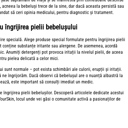
ei, acneea la bebeluși trece de la sine, dar dacă aceasta persistă sau
andat să ceri opinia medicului, pentru diagnostic și tratament.
îngrijirea pielii bebelușului
ire specială. Alege produse special formulate pentru îngrijirea pielii
pot conține substanțe iritante sau alergene. De asemenea, acordă
ic. Anumiți detergenți pot provoca iritații la nivelul pielii, de aceea
tru pielea delicată a celor mici.
ui sunt normale – pot exista schimbări ale culorii, erupții și iritații.
 ne îngrijorăm. Dacă observi că bebelușul are o nuanță albastră la
mează, este important să consulți imediat un medic.
re
îngrijirea pielii bebelușilor
. Descoperă articolele dedicate acestui
YourSkin
, locul unde vei găsi o comunitate activă a pasionaților de