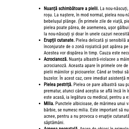
Nuanță schimbătoare a pielii.
La nou-născuți, 
roșu. La naștere, în mod normal, pielea nou-nă
bebelușul plânge. (În primele zile de viață, pie
pielea poate părea, de asemenea, ușor gălbuie
la nou-născuți și doar în unele cazuri necesit
Erupții cutanate.
Pielea delicată și sensibilă 
înconjurate de o zonă roșiatică pot apărea pe
Acestea vor dispărea în timp. Cauza este nec
Acrocianoză.
Nuanța albastră-violacee a mâin
acrocianoză. Aceasta apare în primele ore de v
pielii mâinilor și picioarelor. Când ar trebui s
buzelor. În acest caz, cere imediat asistență
Pielea pestriță.
Pielea ce pare albastră sau pal
prematur, atunci când aceștia se află încă în
este acasă, ia legătura cu medicul, pentru a e
Milia.
Punctele albicioase, de mărimea unui vâr
bărbie, se numesc milia. Este important să nu 
acnee, pentru a nu provoca o erupție cutanată.
săptămâni.
Acneea neonatală
. Apare de obicei în prime