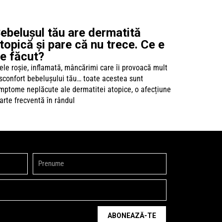
ebelușul tău are dermatită
topică și pare că nu trece. Ce e
e făcut?
ele roșie, inflamată, mâncărimi care îi provoacă mult
sconfort bebelușului tău… toate acestea sunt
mptome neplăcute ale dermatitei atopice, o afecțiune
arte frecventă în rândul
ABONEAZĂ-TE