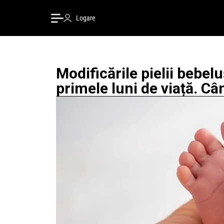
Logare
Modificările pielii bebel
primele luni de viață. Cân