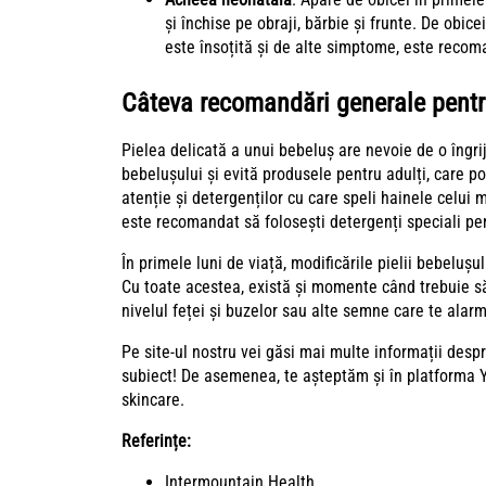
și închise pe obraji, bărbie și frunte. De obic
este însoțită și de alte simptome, este recom
Câteva recomandări generale pentru 
Pielea delicată a unui bebeluș are nevoie de o îngrij
bebelușului și evită produsele pentru adulți, care 
atenție și detergenților cu care speli hainele celui m
este recomandat să folosești detergenți speciali pen
În primele luni de viață, modificările pielii bebelușul
Cu toate acestea, există și momente când trebuie să
nivelul feței și buzelor sau alte semne care te alar
Pe site-ul nostru vei găsi mai multe informații desp
subiect! De asemenea, te așteptăm și în
platforma 
skincare.
Referințe:
Intermo
untain Health