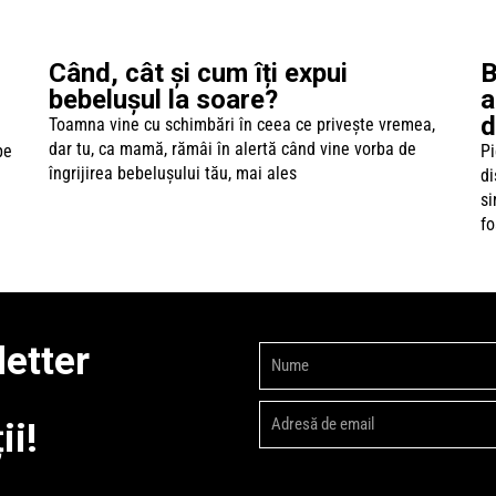
Când, cât și cum îți expui
B
bebelușul la soare?
a
d
Toamna vine cu schimbări în ceea ce privește vremea,
dar tu, ca mamă, rămâi în alertă când vine vorba de
pe
Pi
îngrijirea bebelușului tău, mai ales
di
si
fo
etter
ii!