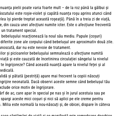
nuanța pielii poate varia foarte mult – de la roz până la gălbui și
scutului este roșie-violet și capătă nuanța roșu aprins atunci când
lea își pierde treptat această roșeață). Până în a treia zi de viață,
, din cauza unei afecțiuni numite icter. Este o afecțiune frecventă
ă un tratament special.
a bebelușului reacționează la noul său mediu. Papule (coșuri)
 diferite zone ale corpului când bebelușul are aproximativ două zile.
unoscută, dar nu este nevoie de tratament.
ilor și picioarelor bebelușului semnalează o afecțiune numită
iață și este cauzată de încetinirea circulației sângelui la nivelul
ă te îngrijoreze? Când această nuanță apare la nivelul feței și al
 medicală.
idă și pătată (pestriță) apare mai frecvent la copiii născuți
 îngrijire neonatală. Dacă observi aceste semne când bebelușul tău
xclude orice motiv de îngrijorare.
f de ac, care apar în special pe nas și în jurul acestuia sau pe
spargi aceste mici coșuri și nici să aplici pe ele creme pentru
 Milia este normală la nou-născuți și, de obicei, dispare în câteva
le șase săptămâni de viață și se manifestă prin comedoane deschise