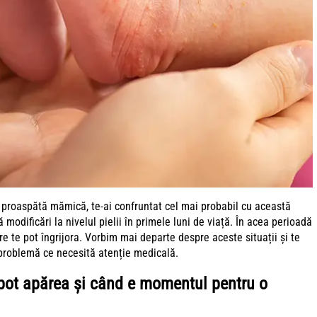
 proaspătă mămică, te-ai confruntat cel mai probabil cu această
 modificări la nivelul pielii în primele luni de viață. În acea perioadă
are te pot îngrijora. Vorbim mai departe despre aceste situații și te
 problemă ce necesită atenție medicală.
 pot apărea și când e momentul pentru o