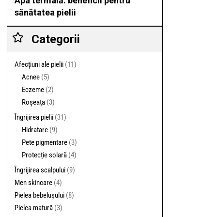
Apa termală: beneficii pentru
sănătatea pielii
Categorii
Afecțiuni ale pielii
(11)
Acnee
(5)
Eczeme
(2)
Roșeața
(3)
Îngrijirea pielii
(31)
Hidratare
(9)
Pete pigmentare
(3)
Protecție solară
(4)
Îngrijirea scalpului
(9)
Men skincare
(4)
Pielea bebelușului
(8)
Pielea matură
(3)