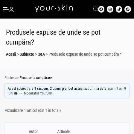
Produsele expuse de unde se pot
cumpăra?
Acasă
>
Subiecte
>
Q&A
>
Produsele expuse de unde se pot cumpăra?
Etichetat:
Produse la cumpărare
Acest subiect are 1 răspuns, 2 opinii și a fost actualizat ultima dată
acum 1 an, 9
luni
de
Moderator YourSkin
.
Vizualizare 1 articol (din 1 în total)
Autor
Articole