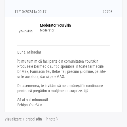
17/10/2024 la 09:17
#2703
Moderator YourSkin
Moderator
Bună, Mihaela!
Îți mulțumim că faci parte din comunitatea YourSkin!
Produsele Dermedic sunt disponibile în toate farmaciile
Dr.Max, Farmacia Tei, Bebe Tei, precum și online, pe site-
urile acestora, dar și pe eMAG.
De asemenea, te invităm să ne urmărești în continuare
pentru că pregătim o mulțime de surprize. 🙂
Să ai o zi minunată!
Echipa YourSkin
Vizualizare 1 articol (din 1 în total)