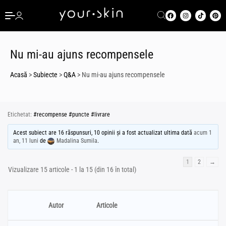
Nu mi-au ajuns recompensele
Acasă
>
Subiecte
>
Q&A
>
Nu mi-au ajuns recompensele
Etichetat:
#recompense #puncte #livrare
Acest subiect are 16 răspunsuri, 10 opinii și a fost actualizat ultima dată
acum 1
an, 11 luni
de
Madalina Sumila
.
1
2
→
Vizualizare 15 articole - 1 la 15 (din 16 în total)
Autor
Articole