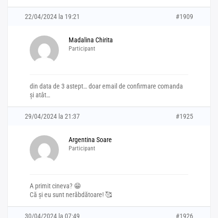
22/04/2024 la 19:21
#1909
Madalina Chirita
Participant
din data de 3 astept… doar email de confirmare comanda
și atât…
29/04/2024 la 21:37
#1925
Argentina Soare
Participant
A primit cineva? 😁
Că și eu sunt nerăbdătoare! 🥰
30/04/2024 la 07:49
#1926