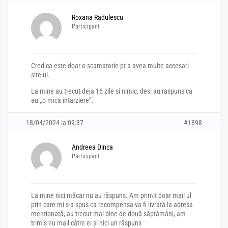
Roxana Radulescu
Participant
Cred ca este doar o scamatorie pt a avea multe accesari
site-ul.
La mine au trecut deja 16 zile si nimic, desi au raspuns ca
au „o mica intarziere”.
18/04/2024 la 09:37
#1898
Andreea Dinca
Participant
La mine nici măcar nu au răspuns. Am primit doar mail ul
prin care mi s-a spus ca recompensa va fi livrată la adresa
menționată, au trecut mai bine de două săptămâni, am
trimis eu mail către ei și nici un răspuns