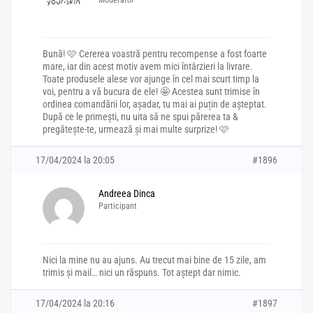
Bună! 🩷 Cererea voastră pentru recompense a fost foarte
mare, iar din acest motiv avem mici întârzieri la livrare.
Toate produsele alese vor ajunge în cel mai scurt timp la
voi, pentru a vă bucura de ele! 🤩 Acestea sunt trimise în
ordinea comandării lor, așadar, tu mai ai puțin de așteptat.
După ce le primești, nu uita să ne spui părerea ta &
pregătește-te, urmează și mai multe surprize! 🩷
17/04/2024 la 20:05
#1896
Andreea Dinca
Participant
Nici la mine nu au ajuns. Au trecut mai bine de 15 zile, am
trimis și mail… nici un răspuns. Tot aștept dar nimic.
17/04/2024 la 20:16
#1897