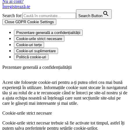
Nu ai cont?
Înregistrează-te
Search for:
Search Button
Close GDPR Cookie Settings
Prezentare generală a confidențialității
Cookie-urile strict necesare
Cookie-uri terțe
Cookie-uri suplimentare
Politică cookie-uri
Prezentare generală a confidențialității
Acest site folosește cookie-uri pentru a-ți putea oferi cea mai bună
experiență în utilizare. Informațiile cookie sunt stocate în navigatorul
tău și au rolul de a te recunoaște când te întorci pe site-ul nostru și de
a ajuta echipa noastră să înțeleagă care sunt secțiunile site-ului pe
care le găsești mai interesante și mai utile.
Cookie-urile strict necesare
Cookie-urile strict necesar trebuie să fie activate tot timpul, astfel îți
putem salva preferințele pentru setările cookie-urilor.