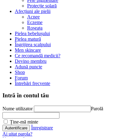
Pete pigmentare
Protecție solară
Afecțiuni ale pielii
Acnee
Eczeme
Roșeața
Pielea bebelușului
Pielea matură
Îngrijirea scalpului
Men skincare
Ce recomandă medicii?
Devino membru
Adună puncte
Shop
Forum
Întrebări frecvente
Intră în contul tău
Nume utilizator
Parolă
Ține-mă minte
Înregistrare
Ai uitat parola?