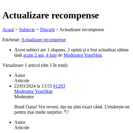
Actualizare recompense
Acasă
>
Subiecte
>
Discuții
>
Actualizare recompense
Etichetat:
Actualizare recompense
Acest subiect are 1 răspuns, 2 opinii și a fost actualizat ultima
dată
acum 2 ani, 4 luni
de
Moderator YourSkin
.
Vizualizare 1 articol (din 1 în total)
Autor
Articole
22/03/2024 la 13:55
#1293
Moderator YourSkin
Moderator
Bună Oana! Vor reveni, dar nu știm exact când. Urmărește-ne
pentru mai multe surprize. 💘
Autor
Articole