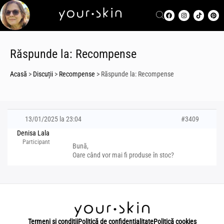
Răspunde la: Recompense
Acasă
>
Discuții
>
Recompense
>
Răspunde la: Recompense
13/01/2025 la 23:04
#3409
Denisa Lala
Participant
Bună,
Oare când vor mai fi produse în stoc?
Termeni și condiții
Politică de confidențialitate
Politică cookies