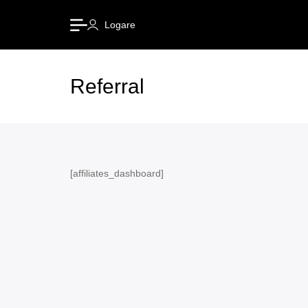
Logare
Referral
[affiliates_dashboard]