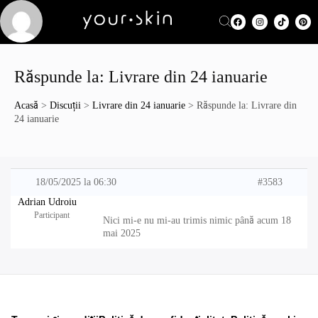
Răspunde la: Livrare din 24 ianuarie
Acasă
>
Discuții
>
Livrare din 24 ianuarie
>
Răspunde la: Livrare din
24 ianuarie
18/05/2025 la 06:30
#3583
Adrian Udroiu
Participant
Nici mi-e nu mi-au trimis nimic până acum 18
mai 2025