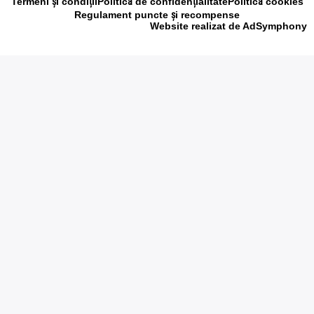
Termeni și condiții
Politică de confidențialitate
Politică cookies
Regulament puncte și recompense
Website realizat de AdSymphony