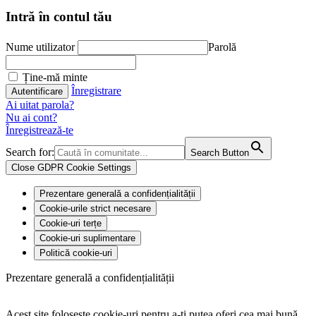
Intră în contul tău
Nume utilizator
Parolă
Ține-mă minte
Înregistrare
Ai uitat parola?
Nu ai cont?
Înregistrează-te
Search for:
Search Button
Close GDPR Cookie Settings
Prezentare generală a confidențialității
Cookie-urile strict necesare
Cookie-uri terțe
Cookie-uri suplimentare
Politică cookie-uri
Prezentare generală a confidențialității
Acest site folosește cookie-uri pentru a-ți putea oferi cea mai bună