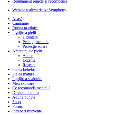
Regulament puncte și recompense
Website realizat de AdSymphony
Acasă
Campanie
Rutina ta zilnică
Îngrijirea pielii
Hidratare
Pete pigmentare
Protecție solară
Afecțiuni ale pielii
Acnee
Eczeme
Roșeața
Pielea bebelușului
Pielea matură
Îngrijirea scalpului
Men skincare
Ce recomandă medicii?
Devino membru
Adună puncte
Shop
Forum
Întrebări frecvente