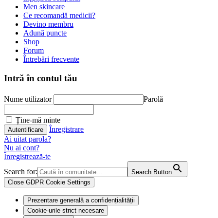
Men skincare
Ce recomandă medicii?
Devino membru
Adună puncte
Shop
Forum
Întrebări frecvente
Intră în contul tău
Nume utilizator
Parolă
Ține-mă minte
Înregistrare
Ai uitat parola?
Nu ai cont?
Înregistrează-te
Search for:
Search Button
Close GDPR Cookie Settings
Prezentare generală a confidențialității
Cookie-urile strict necesare