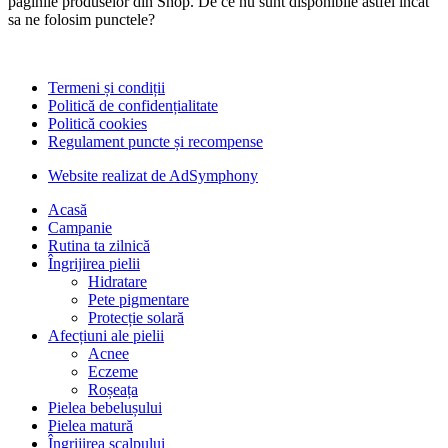
paginile produselor din Shop. De ce nu sunt disponibile astfel incat
sa ne folosim punctele?
Termeni și condiții
Politică de confidențialitate
Politică cookies
Regulament puncte și recompense
Website realizat de AdSymphony
Acasă
Campanie
Rutina ta zilnică
Îngrijirea pielii
Hidratare
Pete pigmentare
Protecție solară
Afecțiuni ale pielii
Acnee
Eczeme
Roșeața
Pielea bebelușului
Pielea matură
Îngrijirea scalpului