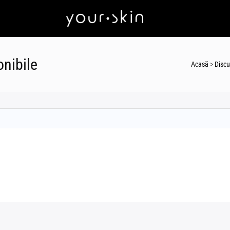
nibile
Acasă
>
Discuț