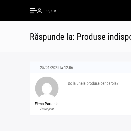
Logare
Răspunde la: Produse indispo
25/01/2025 la 12:06
Dc la unele produse cer parola?
Elena Partenie
Participant