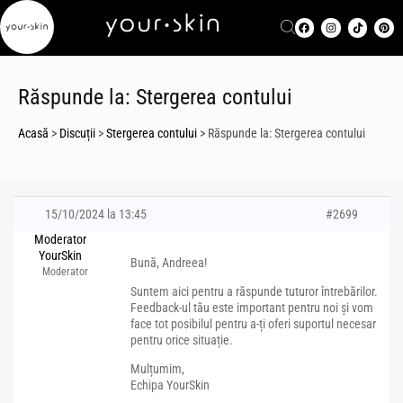
Răspunde la: Stergerea contului
Acasă
>
Discuții
>
Stergerea contului
>
Răspunde la: Stergerea contului
15/10/2024 la 13:45
#2699
Moderator
YourSkin
Bună, Andreea!
Moderator
Suntem aici pentru a răspunde tuturor întrebărilor.
Feedback-ul tău este important pentru noi și vom
face tot posibilul pentru a-ți oferi suportul necesar
pentru orice situație.
Mulțumim,
Echipa YourSkin