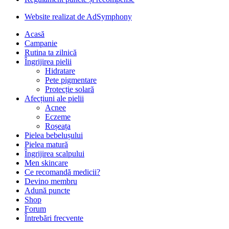
Website realizat de AdSymphony
Acasă
Campanie
Rutina ta zilnică
Îngrijirea pielii
Hidratare
Pete pigmentare
Protecție solară
Afecțiuni ale pielii
Acnee
Eczeme
Roșeața
Pielea bebelușului
Pielea matură
Îngrijirea scalpului
Men skincare
Ce recomandă medicii?
Devino membru
Adună puncte
Shop
Forum
Întrebări frecvente