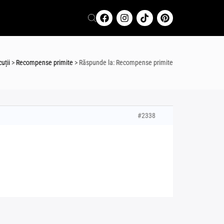
uții
>
Recompense primite
>
Răspunde la: Recompense primite
#2338