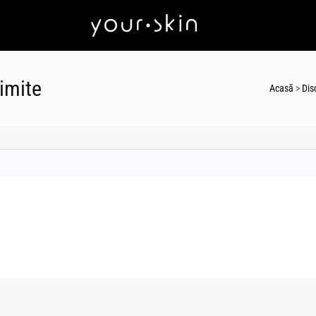
imite
Acasă
>
Disc