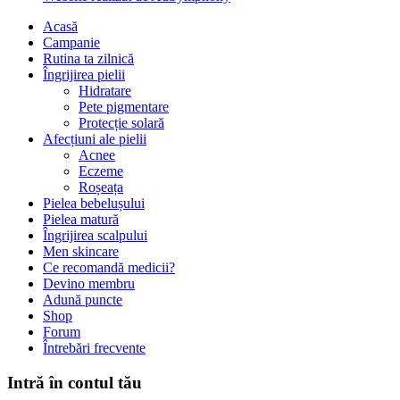
Acasă
Campanie
Rutina ta zilnică
Îngrijirea pielii
Hidratare
Pete pigmentare
Protecție solară
Afecțiuni ale pielii
Acnee
Eczeme
Roșeața
Pielea bebelușului
Pielea matură
Îngrijirea scalpului
Men skincare
Ce recomandă medicii?
Devino membru
Adună puncte
Shop
Forum
Întrebări frecvente
Intră în contul tău