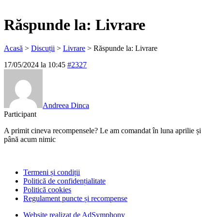
Răspunde la: Livrare
Acasă
>
Discuții
>
Livrare
>
Răspunde la: Livrare
17/05/2024 la 10:45
#2327
Andreea Dinca
Participant
A primit cineva recompensele? Le am comandat în luna aprilie și
până acum nimic
Termeni și condiții
Politică de confidențialitate
Politică cookies
Regulament puncte și recompense
Website realizat de AdSymphony