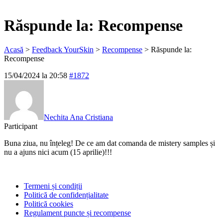
Răspunde la: Recompense
Acasă
>
Feedback YourSkin
>
Recompense
>
Răspunde la:
Recompense
15/04/2024 la 20:58
#1872
Nechita Ana Cristiana
Participant
Buna ziua, nu înțeleg! De ce am dat comanda de mistery samples și
nu a ajuns nici acum (15 aprilie)!!!
Termeni și condiții
Politică de confidențialitate
Politică cookies
Regulament puncte și recompense