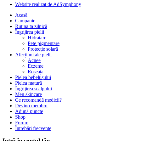
Website realizat de AdSymphony
Acasă
Campanie
Rutina ta zilnică
Îngrijirea pielii
Hidratare
Pete pigmentare
Protecție solară
Afecțiuni ale pielii
Acnee
Eczeme
Roșeața
Pielea bebelușului
Pielea matură
Îngrijirea scalpului
Men skincare
Ce recomandă medicii?
Devino membru
Adună puncte
Shop
Forum
Întrebări frecvente
Intră în contul tău