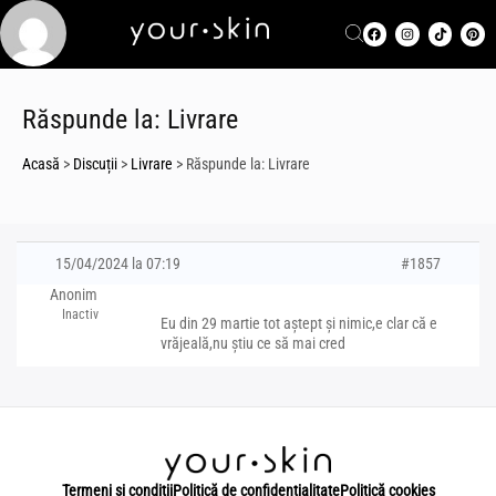
Răspunde la: Livrare
Acasă
>
Discuții
>
Livrare
>
Răspunde la: Livrare
15/04/2024 la 07:19
#1857
Anonim
Inactiv
Eu din 29 martie tot aștept și nimic,e clar că e
vrăjeală,nu știu ce să mai cred
Termeni și condiții
Politică de confidențialitate
Politică cookies