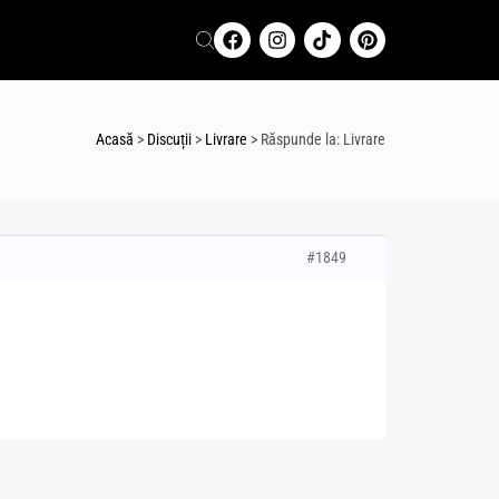
Acasă
>
Discuții
>
Livrare
>
Răspunde la: Livrare
#1849