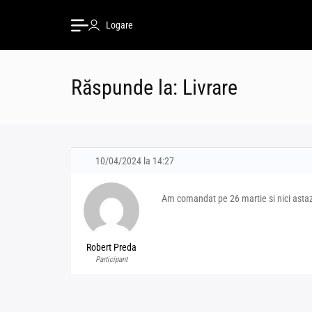
Logare
Răspunde la: Livrare
10/04/2024 la 14:27
Am comandat pe 26 martie si nici astazi
Robert Preda
Participant