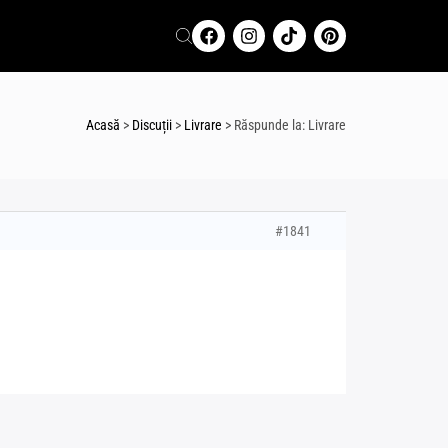
Acasă
>
Discuții
>
Livrare
>
Răspunde la: Livrare
#1841