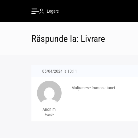
Logare
Răspunde la: Livrare
05/04/2024 la 13:11
Mulțumesc frumos atunci
Anonim
Inactiv