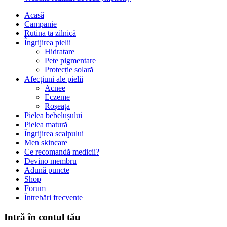
Acasă
Campanie
Rutina ta zilnică
Îngrijirea pielii
Hidratare
Pete pigmentare
Protecție solară
Afecțiuni ale pielii
Acnee
Eczeme
Roșeața
Pielea bebelușului
Pielea matură
Îngrijirea scalpului
Men skincare
Ce recomandă medicii?
Devino membru
Adună puncte
Shop
Forum
Întrebări frecvente
Intră în contul tău