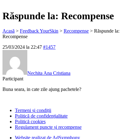
Răspunde la: Recompense
Acasă
>
Feedback YourSkin
>
Recompense
>
Răspunde la:
Recompense
25/03/2024 la 22:47
#1457
Nechita Ana Cristiana
Participant
Buna seara, in cate zile ajung pachetele?
Termeni și condiții
Politică de confidențialitate
Politică cookies
Regulament puncte și recompense
Website realizat de AdSymphony