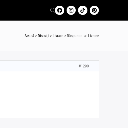
Acasă
>
Discuții
>
Livrare
>
Răspunde la: Livrare
#1290