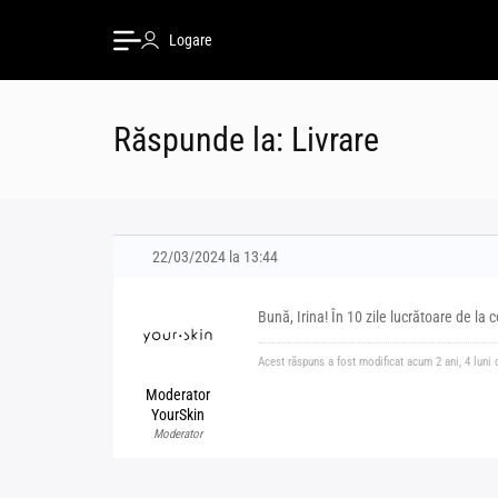
Logare
Răspunde la: Livrare
22/03/2024 la 13:44
Bună, Irina! În 10 zile lucrătoare de l
Acest răspuns a fost modificat acum 2 ani, 4 luni 
Moderator
YourSkin
Moderator