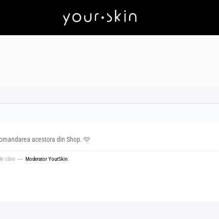
a comandarea acestora din Shop. 🩵
de către
Moderator YourSkin
.