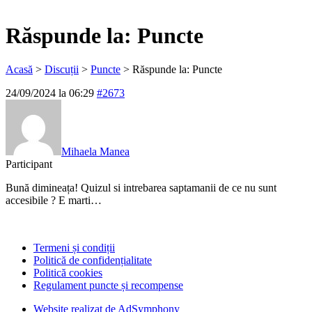
Răspunde la: Puncte
Acasă
>
Discuții
>
Puncte
>
Răspunde la: Puncte
24/09/2024 la 06:29
#2673
Mihaela Manea
Participant
Bună dimineața! Quizul si intrebarea saptamanii de ce nu sunt
accesibile ? E marti…
Termeni și condiții
Politică de confidențialitate
Politică cookies
Regulament puncte și recompense
Website realizat de AdSymphony