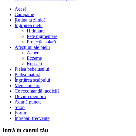
Acasă
Campanie
Rutina ta zilnică
Îngrijirea pielii
Hidratare
Pete pigmentare
Protecție solară
Afecțiuni ale pielii
Acnee
Eczeme
Roșeața
Pielea bebelușului
Pielea matură
Îngrijirea scalpului
Men skincare
Ce recomandă medicii?
Devino membru
Adună puncte
Shop
Forum
Întrebări frecvente
Intră în contul tău