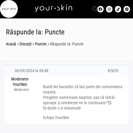
Răspunde la: Puncte
Acasă
>
Discuții
>
Puncte
>
Răspunde la: Puncte
06/09/2024 la 08:48
#2629
Moderator
YourSkin
Bună! Ne bucurăm că faci parte din comunitatea
Moderator
noastră.
Pregătim numeroase surprize, așa că rămâi
aproape și urmărește-ne în continuare! 🥰
Îți dorim o zi minunată!
Echipa YourSkin