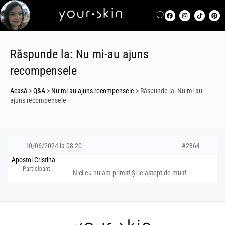
Răspunde la: Nu mi-au ajuns
recompensele
Acasă
>
Q&A
>
Nu mi-au ajuns recompensele
>
Răspunde la: Nu mi-au
ajuns recompensele
10/06/2024 la 08:20
#2364
Apostol Cristina
Participant
Nici eu nu am primit! Și le aștept de mult!