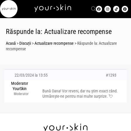
Răspunde la: Actualizare recompense
Acasă
>
Discuții
>
Actualizare recompense
>
Răspunde la: Actualizare
recompense
22/03/2024 la 13:55
#1293
Moderator
YourSkin
Bună Oana! Vor reveni, dar nu știm exact când.
Moderator
Urmărește-ne pentru mai multe surprize. 💘